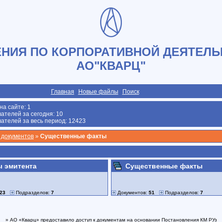
НИЯ ПО КОРПОРАТИВНОЙ ДЕЯТЕЛЬ
АО"КВАРЦ"
Главная
Новые файлы
Поиск
на сайте:
1
ателей за сегодня: 10
ателей за весь период: 12423
 документов
»
Существенные факты
ы эмитента
Существенные факты
23
Подразделов:
7
Документов:
51
Подразделов:
7
» АО «Кварц» предоставило доступ к документам на основании Постановления КМ РУз