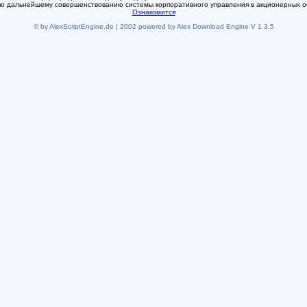
по дальнейшему совершенствованию системы корпоративного управления в акционерных о
Ознакомится
© by AlexScriptEngine.de | 2002 powered by Alex Download Engine V 1.3.5