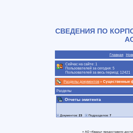
СВЕДЕНИЯ ПО КОРП
А
Главная
Нов
Сейчас на сайте:
1
Пользователей за сегодня: 5
Пользователей за весь период: 12421
Разделы документов
»
Существенные 
Разделы
Отчеты эмитента
Документов:
23
Подразделов:
7
» АО «Кварц» предоставило досту