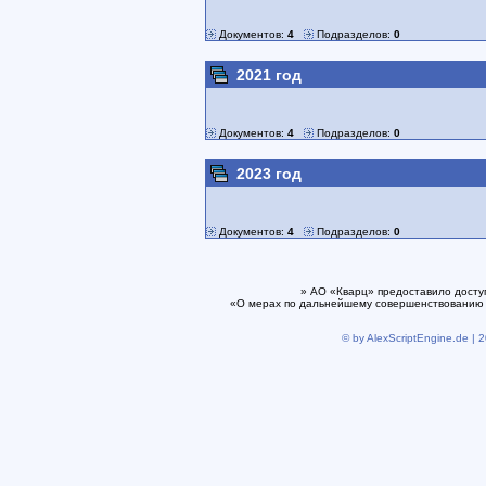
Документов:
4
Подразделов:
0
2021 год
Документов:
4
Подразделов:
0
2023 год
Документов:
4
Подразделов:
0
» АО «Кварц» предоставило досту
«О мерах по дальнейшему совершенствованию 
© by AlexScriptEngine.de | 