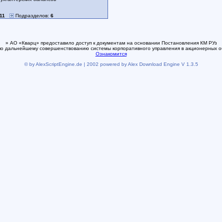
11
Подразделов:
6
» АО «Кварц» предоставило доступ к документам на основании Постановления КМ РУз
по дальнейшему совершенствованию системы корпоративного управления в акционерных о
Ознакомится
© by AlexScriptEngine.de | 2002 powered by Alex Download Engine V 1.3.5