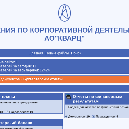
НИЯ ПО КОРПОРАТИВНОЙ ДЕЯТЕЛЬ
АО"КВАРЦ"
Главная
Новые файлы
Поиск
на сайте:
1
ателей за сегодня: 11
ателей за весь период: 12424
 документов
»
Бухгалтерские отчеты
с-планы
Отчеты по финансовым
результатам
бизнес-планов предприятия
Раздел для отчетов по финансовым резул
15
Подразделов:
10
Документов:
10
Подразделов:
4
терский баланс
бухгалтерских балансов