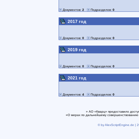
Документов:
2
Подразделов:
0
2017 год
Документов:
0
Подразделов:
0
2019 год
Документов:
0
Подразделов:
0
2021 год
Документов:
4
Подразделов:
0
» АО «Кварц» предоставило досту
«О мерах по дальнейшему совершенствованию 
© by AlexScriptEngine.de | 