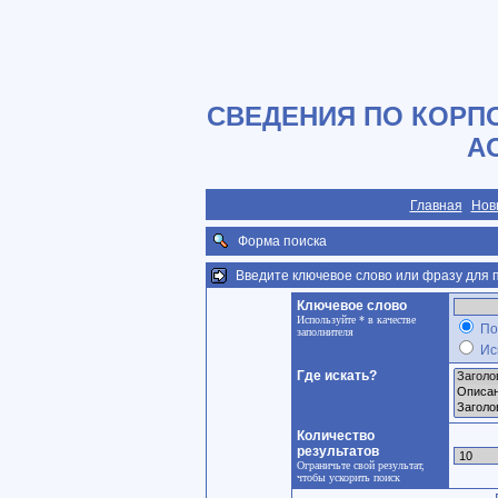
СВЕДЕНИЯ ПО КОРП
А
Главная
Нов
Форма поиска
Введите ключевое слово или фразу для п
Ключевое слово
Используйте * в качестве
По
заполнителя
Ис
Где искать?
Количество
результатов
Ограничьте свой результат,
чтобы ускорить поиск