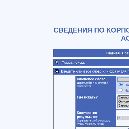
СВЕДЕНИЯ ПО КОРП
А
Главная
Нов
Форма поиска
Введите ключевое слово или фразу для п
Ключевое слово
Используйте * в качестве
По
заполнителя
Ис
Где искать?
Количество
результатов
Ограничьте свой результат,
чтобы ускорить поиск