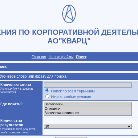
НИЯ ПО КОРПОРАТИВНОЙ ДЕЯТЕЛЬ
АО"КВАРЦ"
Главная
Новые файлы
Поиск
оиска
ключевое слово или фразу для поиска:
Ключевое слово
Используйте * в качестве
Поиск по всем терминам
заполнителя
Искать любые условия
Где искать?
Количество
результатов
Ограничьте свой результат,
чтобы ускорить поиск