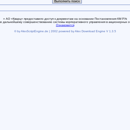
» АО «Кварц» предоставило доступ к документам на основании Постановления КМ РУз
по дальнейшему совершенствованию системы корпоративного управления в акционерных о
Ознакомится
© by AlexScriptEngine.de | 2002 powered by Alex Download Engine V 1.3.5