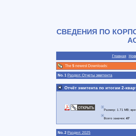
СВЕДЕНИЯ ПО КОРП
А
Главная
Нов
The
5
newest Downloads:
No. 1
Раздел: Отчеты эмитента
Отчёт эмитента по итогам 2-квар
Размер: 1.71 MB; вре
Всего закачек:
47
No. 2
Раздел: 2025