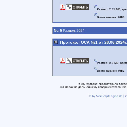
Размер: 2.45 MB; вре
Всего закачек:
7686
No. 5
Раздел: 2024
Протокол ОСА №1 от 28.06.2024г.
Размер: 0.8 MB; врем
Всего закачек:
7082
» АО «Кварц» предоставило досту
«О мерах по дальнейшему совершенствованию 
© by AlexScriptEngine.de | 