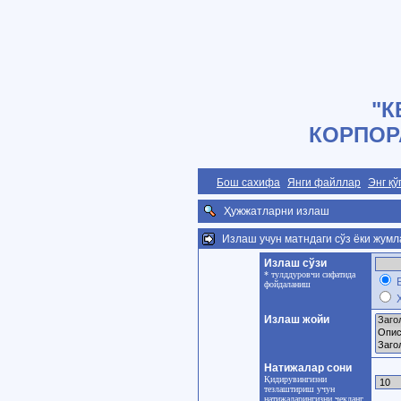
"К
КОРПОР
Бош сахифа
Янги файллар
Энг қ
Ҳужжатларни излаш
Излаш учун матндаги сўз ёки жумла
Излаш сўзи
* тулддуровчи сифатида
Б
фойдаланиш
Ҳ
Излаш жойи
Натижалар сони
Қидирувингизни
тезлаштириш учун
натижаларингизни чекланг.