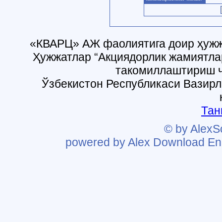
«КВАРЦ» АЖ фаолиятига доир ҳужж
Ҳужжатлар “Акциядорлик жамиятла
такомиллаштириш ч
Ўзбекистон Республикаси Вазирл
Тан
© by AlexS
powered by Alex Download Eng