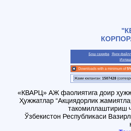
"К
КОРПОР
Бош сахифа
Янги файл
Излаш
Downloads with a minimum of
5
Жами юкланган:
1507428
(correspo
«КВАРЦ» АЖ фаолиятига доир ҳужж
Ҳужжатлар “Акциядорлик жамиятла
такомиллаштириш ч
Ўзбекистон Республикаси Вазирл